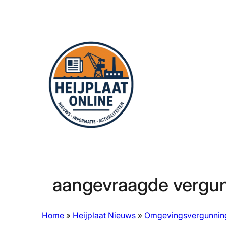
Ga
naar
de
inhoud
aangevraagde vergun
Home
»
Heijplaat Nieuws
»
Omgevingsvergunnin