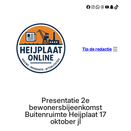
Facebook
Instagram
WhatsApp
Threads
YouTube
Snapchat
TikTok
Ga
naar
de
inhoud
Tip de redactie
Presentatie 2e
bewonersbijeenkomst
Buitenruimte Heijplaat 17
oktober jl